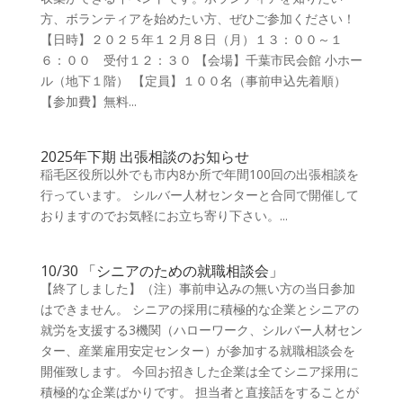
方、ボランティアを始めたい方、ぜひご参加ください！
【日時】２０２５年１２月８日（月）１３：００～１
６：００ 受付１２：３０ 【会場】千葉市民会館 小ホー
ル（地下１階） 【定員】１００名（事前申込先着順）
【参加費】無料...
2025年下期 出張相談のお知らせ
稲毛区役所以外でも市内8か所で年間100回の出張相談を
行っています。 シルバー人材センターと合同で開催して
おりますのでお気軽にお立ち寄り下さい。...
10/30 「シニアのための就職相談会」
【終了しました】（注）事前申込みの無い方の当日参加
はできません。 シニアの採用に積極的な企業とシニアの
就労を支援する3機関（ハローワーク、シルバー人材セン
ター、産業雇用安定センター）が参加する就職相談会を
開催致します。 今回お招きした企業は全てシニア採用に
積極的な企業ばかりです。 担当者と直接話をすることが