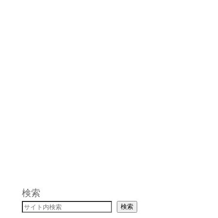
団体番号
C039
ボランティア募集一覧へ
検索
検索