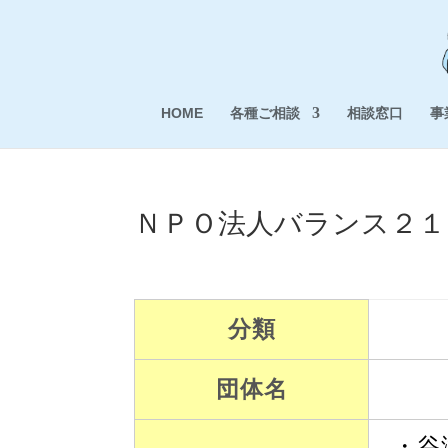
HOME
各種ご相談
相談窓口
事
ＮＰＯ法人バランス２１
分類
団体名
・谷